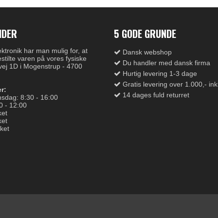
IDER
5 GODE GRUNDE
tronik har man mulig for, at
Dansk webshop
stilte varen på vores fysiske
Du handler med dansk firma
vej 1D i Mogenstrup - 4700
Hurtig levering 1-3 dage
Gratis levering over 1.000,- in
r:
14 dages fuld returret
sdag: 8:30 - 16:00
0 - 12:00
ket
ket
ket