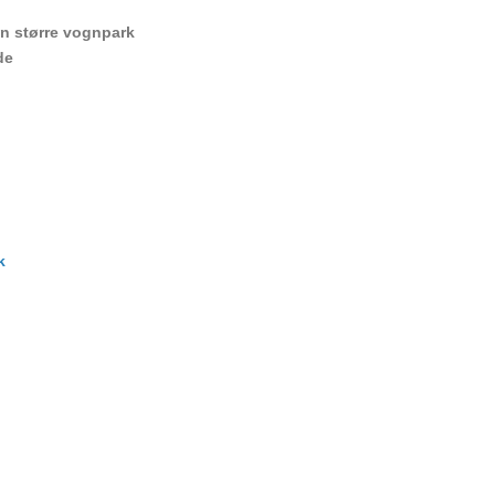
n større vognpark
de
k