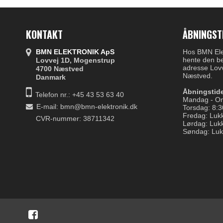
KONTAKT
ÅBNINGST
BMN ELEKTRONIK ApS
Hos BMN Elek
hente den be
Lovvej 1D, Mogenstrup
adresse Lov
4700 Næstved
Næstved.
Danmark
Åbningstide
Telefon nr.:
+45 43 53 63 40
Mandag - On
E-mail
:
bmn@bmn-elektronik.dk
Torsdag: 8:3
Fredag: Luk
CVR-nummer: 38711342
Lørdag: Luk
Søndag: Luk