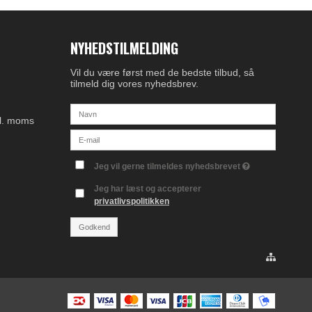
NYHEDSTILMELDING
Vil du være først med de bedste tilbud, så
tilmeld dig vores nyhedsbrev.
kl. moms
Jeg vil gerne tilmeldes nyhedsbrevet
Jeg har læst og accepterer
privatlivspolitikken
Godkend