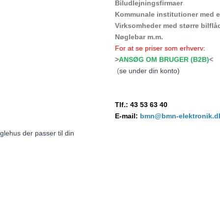
Biludlejningsfirmaer
Kommunale institutioner med e
Virksomheder med større bilflå
Nøglebar m.m.
For at se priser som erhverv:
>
ANSØG OM BRUGER (B2B)
<
(
se under din konto)
Tlf.: 43 53 63 40
E-mail:
bmn@bmn-elektronik.d
glehus der passer til din