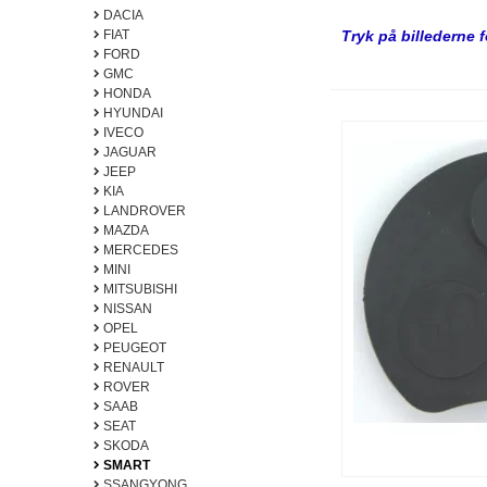
DACIA
FIAT
Tryk på billederne 
FORD
GMC
HONDA
HYUNDAI
IVECO
JAGUAR
JEEP
KIA
LANDROVER
MAZDA
MERCEDES
MINI
MITSUBISHI
NISSAN
OPEL
PEUGEOT
RENAULT
ROVER
SAAB
SEAT
SKODA
SMART
SSANGYONG