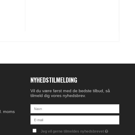
NYHEDSTILMELDING
Vil du være først med de bedste tilbud, så
tilmeld dig vores nyhedsbrev.
kl. moms
Jeg vil gerne tilmeldes nyhedsbrevet