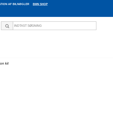
TION AF BILNØGLER
BMN SHOP
on kit