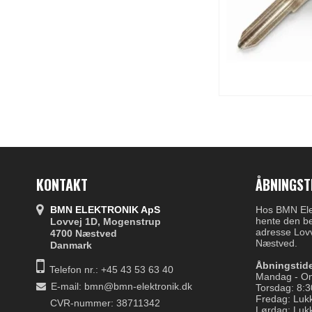
KONTAKT
ÅBNINGST
BMN ELEKTRONIK ApS
Hos BMN Elek
hente den be
Lovvej 1D, Mogenstrup
adresse Lov
4700 Næstved
Næstved.
Danmark
Åbningstide
Telefon nr.:
+45 43 53 63 40
Mandag - On
E-mail
:
bmn@bmn-elektronik.dk
Torsdag: 8:3
Fredag: Luk
CVR-nummer: 38711342
Lørdag: Luk