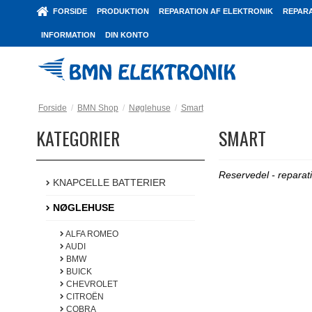
FORSIDE
PRODUKTION
REPARATION AF ELEKTRONIK
REPARA
INFORMATION
DIN KONTO
Forside
/
BMN Shop
/
Nøglehuse
/
Smart
KATEGORIER
SMART
Reservedel - reparati
KNAPCELLE BATTERIER
NØGLEHUSE
ALFA ROMEO
AUDI
BMW
BUICK
CHEVROLET
CITROËN
COBRA