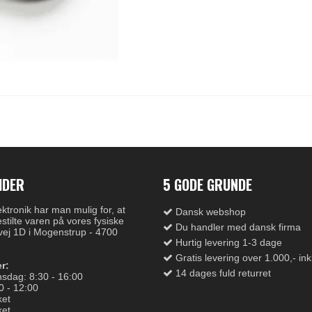
IDER
5 GODE GRUNDE
tronik har man mulig for, at
Dansk webshop
stilte varen på vores fysiske
Du handler med dansk firma
vej 1D i Mogenstrup - 4700
Hurtig levering 1-3 dage
Gratis levering over 1.000,- in
r:
14 dages fuld returret
sdag: 8:30 - 16:00
0 - 12:00
ket
ket