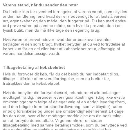
Varens stand, når du sender den retur
Du hæfter kun for eventuel forringelse af varens værdi, som skyldes
anden håndtering, end hvad der er nødvendigt for at fastslå varens
art, egenskaber og den måde, den fungerer på. Du kan med andre
ord prøve varen på samme måde, som hvis du prøvede den i en
fysisk butik, men du må ikke tage den i egentlig brug.
Hvis varen er prøvet udover hvad der er beskrevet ovenfor,
betragter vi den som brugt, hvilket betyder, at du ved fortrydelse af
købet kun får en del eller intet af købsbeløbet retur, afhængig af
varens handelsmæssige værdi.
Tilbagebetaling af købsbeløbet
Hvis du fortryder dit køb, får du det beløb du har indbetalt til os,
tilbage. I tilfælde af en værdiforringelse, som du hæfter for,
fratrækkes denne købsbeløbet.
Hvis du benytter din fortrydelsesret, refunderer vi alle betalinger
modtaget fra dig, herunder leveringsomkostninger (dog ikke ekstra
omkostninger som følge af dit eget valg af en anden leveringsform,
end den billigste form for standardlevering, som vi tilbyder), uden
unødig forsinkelse og under alle omstændigheder senest 14 dage
fra den dato, hvor vi har modtaget meddelelse om din beslutning
om at fortryde denne aftale. Vi gennemfører en sådan
tilbagebetaling med samme betalingsmiddel, som du benyttede ved
den oprindelige transaktion, medmindre du udtrykkeligt har