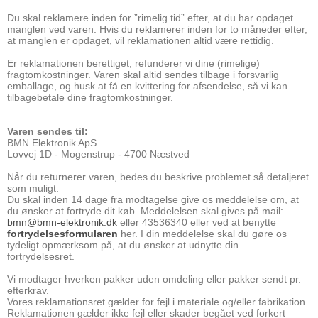
Du skal reklamere inden for ”rimelig tid” efter, at du har opdaget
manglen ved varen. Hvis du reklamerer inden for to måneder efter,
at manglen er opdaget, vil reklamationen altid være rettidig.
Er reklamationen berettiget, refunderer vi dine (rimelige)
fragtomkostninger. Varen skal altid sendes tilbage i forsvarlig
emballage, og husk at få en kvittering for afsendelse, så vi kan
tilbagebetale dine fragtomkostninger.
Varen sendes til:
BMN Elektronik ApS
Lovvej 1D - Mogenstrup - 4700 Næstved
Når du returnerer varen, bedes du beskrive problemet så detaljeret
som muligt.
Du skal inden 14 dage fra modtagelse give os meddelelse om, at
du ønsker at fortryde dit køb. Meddelelsen skal gives på mail:
bmn@bmn-elektronik.dk
eller 43536340 eller ved at benytte
f
ortrydelsesformularen
her. I din meddelelse skal du gøre os
tydeligt opmærksom på, at du ønsker at udnytte din
fortrydelsesret.
Vi modtager hverken pakker uden omdeling eller pakker sendt pr.
efterkrav.
Vores reklamationsret gælder for fejl i materiale og/eller fabrikation.
Reklamationen gælder ikke fejl eller skader begået ved forkert