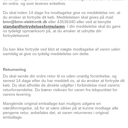
én ordre, og som leveres enkeltvis.
Du skal inden 14 dage fra modtagelse give os meddelelse om, at
du ønsker at fortryde dit køb. Meddelelsen skal gives på mail:
bmn@bmn-elektronik.dk
eller 43536340 eller ved at benytte
standardfortrydelsesformularen
. I din meddelelse skal du gøre
os tydeligt opmærksom på, at du ønsker at udnytte din
fortrydelsesret.
Du kan ikke fortryde ved blot at nægte modtagelse af varen uden
samtidig at give os tydelig meddelelse om dette.
Returnering
Du skal sende din ordre retur til os uden unødig forsinkelse, og
senest 14 dage efter du har meddelt os, at du ønsker at fortryde dit
køb. Du skal afholde de direkte udgifter i forbindelse med varens
returforsendelse. Du bærer risikoen for varen fra tidspunktet for
varens levering.
Manglende original emballage kan muligvis udgøre en
værdiforringelse, så for at være sikker på at kunne modtage alle
pengene retur, anbefales det, at varen returneres i original
emballage.