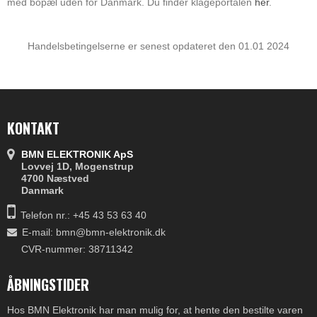
med bopæl uden for Danmark. Du finder klageportalen
her
.
Handelsbetingelserne er senest opdateret den 01.01 2024
KONTAKT
BMN ELEKTRONIK ApS
Lovvej 1D, Mogenstrup
4700 Næstved
Danmark
Telefon nr.:
+45 43 53 63 40
E-mail
:
bmn@bmn-elektronik.dk
CVR-nummer: 38711342
ÅBNINGSTIDER
Hos BMN Elektronik har man mulig for, at hente den bestilte varen