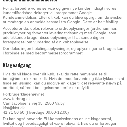
For at forbedre vores service og give nye kunder indsigt i vores
kundetilfredshed deltager vi i programmet Google
Kundeanmeldelser. Efter dit køb kan du blive spurgt, om du ønsker
at modtage en anmeldelsesmail fra Google. Dette er helt frivilligt.
Accepterer du, deles relevante ordreoplysninger (ordrenummer,
produkttyper og forventet leveringstidspunkt) med Google, som
udelukkende bruger disse oplysninger til at sende dig en
forespørgsel om vurdering af din købsoplevelse.
Der deles ingen betalingsoplysninger, og oplysningerne bruges kun
i forbindelse med bedømmelsesprogrammet.
Klageadgang
Hvis du vil klage over dit køb, skal du rette henvendelse til
bmn@bmn-elektronik.dk. Hvis det mod forventning ikke lykkes os at
finde en løsning, kan du indgive en klage til det relevante nævn på
området, såfremt betingelserne herfor er opfyldt.
Forbrugerklagenævnet
www.forbrug.dk
Carl Jacobsens vej 35, 2500 Valby
kfst@kfst.dk
41 71 50 50 (Hverdage 09.00-12.00)
Du kan også anvende EU-kommissionens online klageportal,
hvilket dog hovedsageligt vil være relevant, hvis du er forbruger