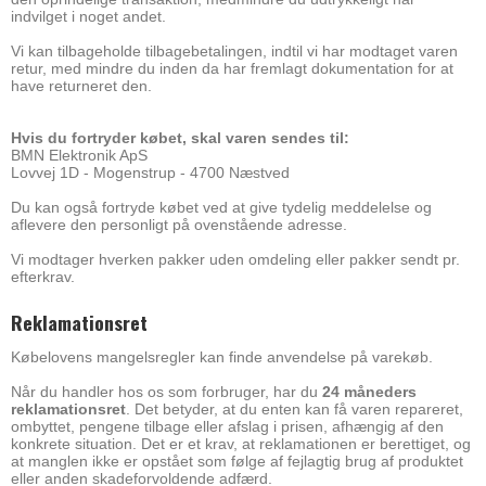
indvilget i noget andet.
Vi kan tilbageholde tilbagebetalingen, indtil vi har modtaget varen
retur, med mindre du inden da har fremlagt dokumentation for at
have returneret den.
Hvis du fortryder købet, skal varen sendes til:
BMN Elektronik ApS
Lovvej 1D - Mogenstrup - 4700 Næstved
Du kan også fortryde købet ved at give tydelig meddelelse og
aflevere den personligt på ovenstående adresse.
Vi modtager hverken pakker uden omdeling eller pakker sendt pr.
efterkrav.
Reklamationsret
Købelovens mangelsregler kan finde anvendelse på varekøb.
Når du handler hos os som forbruger, har du
24 måneders
reklamationsret
. Det betyder, at du enten kan få varen repareret,
ombyttet, pengene tilbage eller afslag i prisen, afhængig af den
konkrete situation. Det er et krav, at reklamationen er berettiget, og
at manglen ikke er opstået som følge af fejlagtig brug af produktet
eller anden skadeforvoldende adfærd.