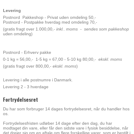
Levering
Postnord
Pakkeshop
- Privat uden omdeling 50,-
Postnord - Postpakke hverdag med omdeling 70,-
(gratis fragt over 1.000,00,-
inkl.
.
moms - sendes som pakkeshop
uden omdeling)
Postnord - Erhverv pakke
0-1 kg = 56,00,- 1-5 kg = 67,00 - 5-10 kg 80,00,-
ekskl
.
moms
(gratis fragt over 800,00,-
ekskl
.
moms
)
Levering i alle postnumre i Danmark.
Levering 2 - 3 hverdage
Fortrydelsesret
Du har som forbruger 14 dages fortrydelsesret, når du handler hos
os.
Fortrydelsesfristen udløber 14 dage efter den dag, du har
modtaget din vare, eller får den sidste vare i fysisk besiddelse, når
det drejer sig om en aftale om flere forskellige varer, som er bestilt i