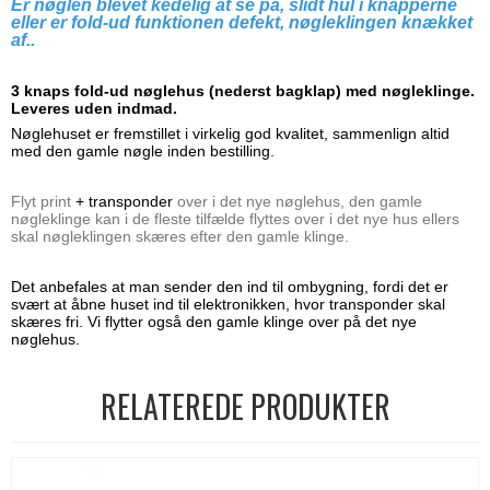
Er nøglen blevet kedelig at se på,
slidt hul i knapperne
eller er fold-ud funktionen defekt, nøgleklingen knækket
af..
3 knaps fold-ud nøglehus (nederst bagklap) med nøgleklinge.
Leveres uden indmad.
Nøglehuset er fremstillet i virkelig god kvalitet, sammenlign altid
med den gamle nøgle inden bestilling.
Flyt print
+ transponder
over i det nye nøglehus, den gamle
nøgleklinge kan i de fleste tilfælde flyttes over i det nye hus ellers
skal nøgleklingen skæres efter den gamle klinge.
Det anbefales at man sender den ind til ombygning, fordi det er
svært at åbne huset ind til elektronikken, hvor transponder skal
skæres fri. Vi flytter også den gamle klinge over på det nye
nøglehus.
RELATEREDE PRODUKTER