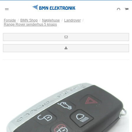
Forside
/
BMN Shop
/
Nøglehuse
/
Landrover
/
Range Rover senderhus 5 knaps