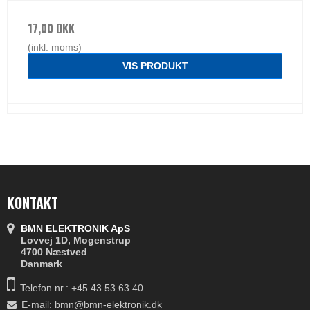
17,00 DKK
(inkl. moms)
VIS PRODUKT
KONTAKT
BMN ELEKTRONIK ApS
Lovvej 1D, Mogenstrup
4700 Næstved
Danmark
Telefon nr.:
+45 43 53 63 40
E-mail
:
bmn@bmn-elektronik.dk