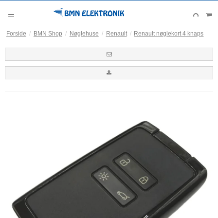
Forside
/
BMN Shop
/
Nøglehuse
/
Renault
/
Renault nøglekort 4 knaps